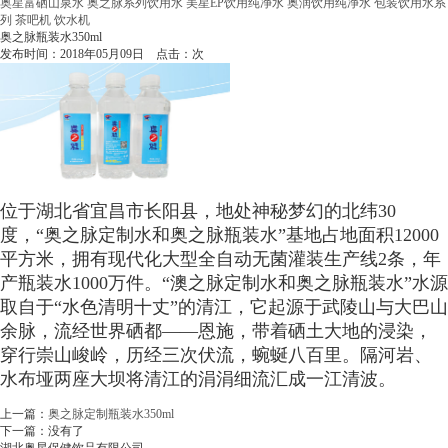
奥星富硒山泉水
奥之脉系列饮用水
美星EP饮用纯净水
奥润饮用纯净水
包装饮用水系
列
茶吧机
饮水机
奥之脉瓶装水350ml
发布时间：2018年05月09日 点击：
次
位于湖北省宜昌市长阳县，地处神秘梦幻的北纬30
度，“奥之脉定制水和奥之脉瓶装水”基地占地面积12000
平方米，拥有现代化大型全自动无菌灌装生产线2条，年
产瓶装水1000万件。“澳之脉定制水和奥之脉瓶装水”水源
取自于“水色清明十丈”的清江，它起源于武陵山与大巴山
余脉，流经世界硒都——恩施，带着硒土大地的浸染，
穿行崇山峻岭，历经三次伏流，蜿蜒八百里。隔河岩、
水布垭两座大坝将清江的涓涓细流汇成一江清波。
上一篇：
奥之脉定制瓶装水350ml
下一篇：没有了
湖北奥星保健饮品有限公司