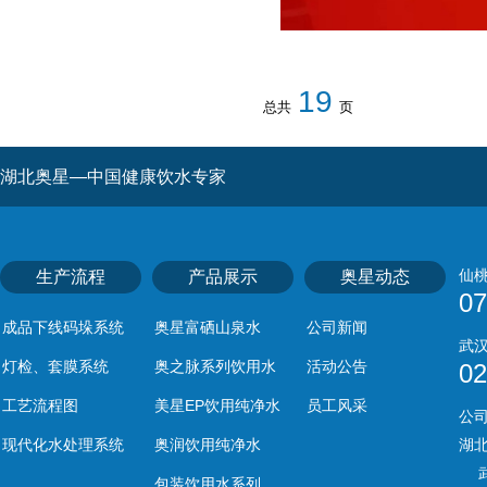
19
总共
页
湖北奥星—中国健康饮水专家
仙
生产流程
产品展示
奥星动态
07
成品下线码垛系统
奥星富硒山泉水
公司新闻
武
灯检、套膜系统
奥之脉系列饮用水
活动公告
02
工艺流程图
美星EP饮用纯净水
员工风采
公
现代化水处理系统
奥润饮用纯净水
湖
武
包装饮用水系列