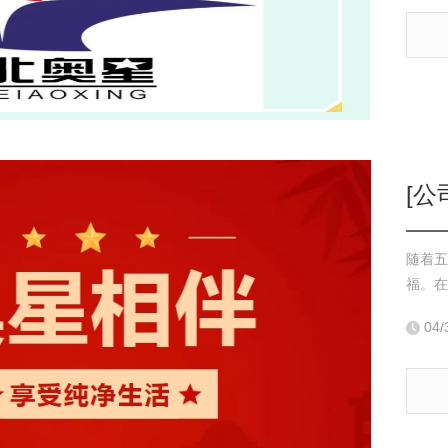
[公
随着五
福。在
04/