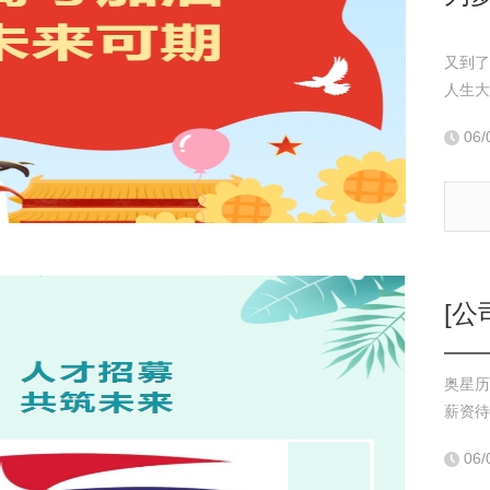
又到了
人生大
06/
[公
奥星历
薪资待
06/