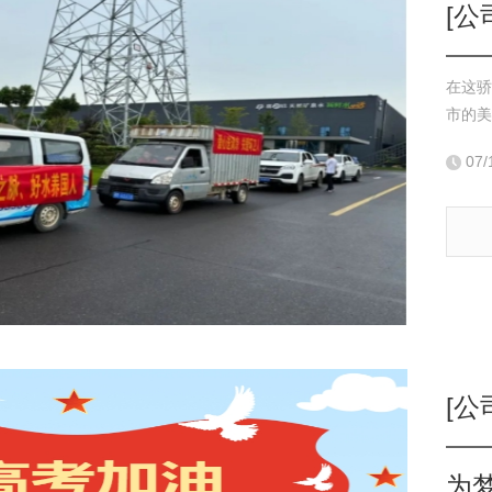
[公
在这骄
市的美
07/
[公
为