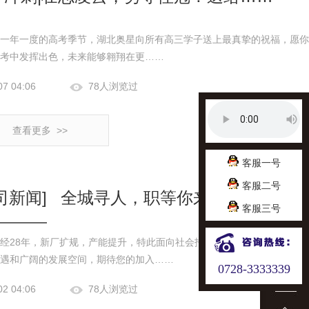
一年一度的高考季节，湖北奥星向所有高三学子送上最真挚的祝福，愿你
考中发挥出色，未来能够翱翔在更……
07 04:06
78人浏览过
查看更多 >>
客服一号
客服二号
司新闻]
全城寻人，职等你来……
客服三号
经28年，新厂扩规，产能提升，特此面向社会招聘各岗位人才。我们提
遇和广阔的发展空间，期待您的加入……
0728-3333339
02 04:06
78人浏览过