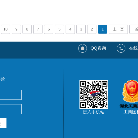
10
9
8
7
6
5
4
3
2
1
上一页
首
QQ咨询
在线
体验
进入手机站
工商图