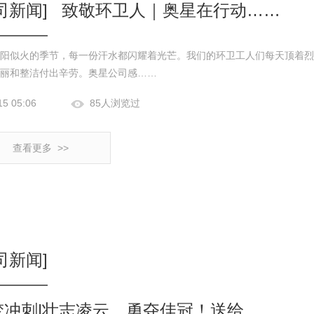
司新闻]
致敬环卫人｜奥星在行动……
阳似火的季节，每一份汗水都闪耀着光芒。我们的环卫工人们每天顶着烈
丽和整洁付出辛劳。奥星公司感……
15 05:06
85人浏览过
查看更多 >>
司新闻]
梦冲刺|壮志凌云，勇夺佳冠！送给……