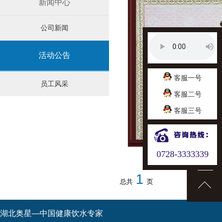
新闻中心
公司新闻
活动公告
客服一号
员工风采
客服二号
客服三号
0728-3333339
1
总共
页
湖北奥星—中国健康饮水专家