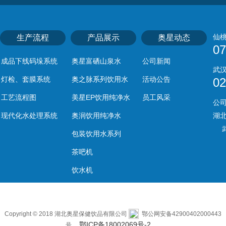
仙
生产流程
产品展示
奥星动态
07
成品下线码垛系统
奥星富硒山泉水
公司新闻
武
灯检、套膜系统
奥之脉系列饮用水
活动公告
02
工艺流程图
美星EP饮用纯净水
员工风采
公
现代化水处理系统
奥润饮用纯净水
湖
武
包装饮用水系列
茶吧机
饮水机
Copyright © 2018 湖北奥星保健饮品有限公司
鄂公网安备42900402000443
鄂ICP备18002069号-2
号